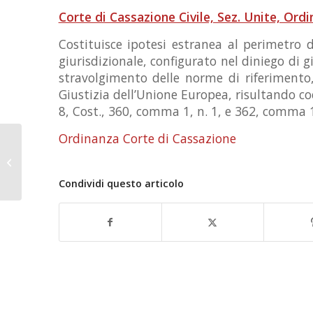
Corte di Cassazione Civile, Sez. Unite, Ord
Costituisce ipotesi estranea al perimetro d
giurisdizionale, configurato nel diniego di 
stravolgimento delle norme di riferimento,
Giustizia dell’Unione Europea, risultando coe
8, Cost., 360, comma 1, n. 1, e 362, comma 1,
Ordinanza Corte di Cassazione
AFFIDO CONDIVISO ED ESCLUSIVO
DEI FIGLI – Corte di Cassazione
Civile,...
Condividi questo articolo