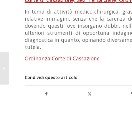
In tema di attività medico-chirurgica, gra
relative immagini, senza che la carenza de
dovendo questi, ove insorgano dubbi, nell
ulteriori strumenti di opportuna indagine
diagnostica in quanto, opinando diversament
tutela.
Ordinanza Corte di Cassazione
RESPONSABILITA’ DELLA STRUTTURA
SANITARIA PER INFEZIONI IN AMBITO
OSPEDALIERO...
Condividi questo articolo