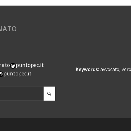
INATO
nato
puntopec.it
Keywords:
avvocato, vero
puntopec.it